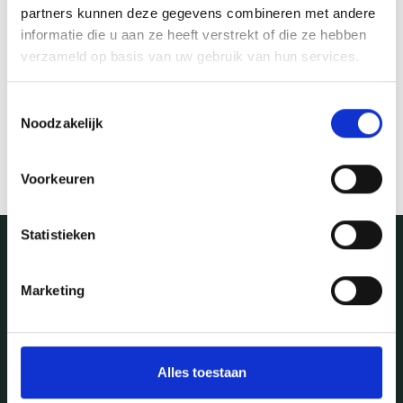
partners kunnen deze gegevens combineren met andere
Email address
informatie die u aan ze heeft verstrekt of die ze hebben
verzameld op basis van uw gebruik van hun services.
Recover
Toestemmingsselectie
Rememebered your password?
Sign in again
Noodzakelijk
Voorkeuren
Statistieken
Marketing
Contact
Vasserweg 37
7638 PK Nutter
Alles toestaan
0541 680 790