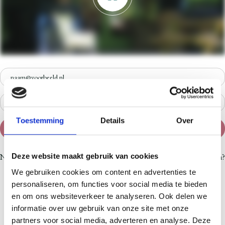
Log hier in
Toestemming
Details
Over
Inloggen
Nog geen account?
Registreer je hier
Wachtwoord vergeten?
Deze website maakt gebruik van cookies
Recover password
We gebruiken cookies om content en advertenties te
personaliseren, om functies voor social media te bieden
Enter your email address
en om ons websiteverkeer te analyseren. Ook delen we
informatie over uw gebruik van onze site met onze
partners voor social media, adverteren en analyse. Deze