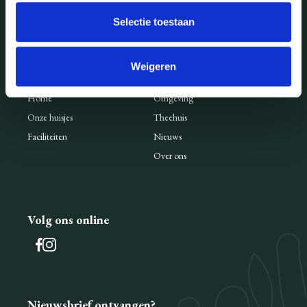
info@ervedennenoord.nl
Selectie toestaan
Weigeren
Snel naar
Home
Omgeving
Onze huisjes
Theehuis
Faciliteiten
Nieuws
Over ons
Volg ons online
Nieuwsbrief ontvangen?